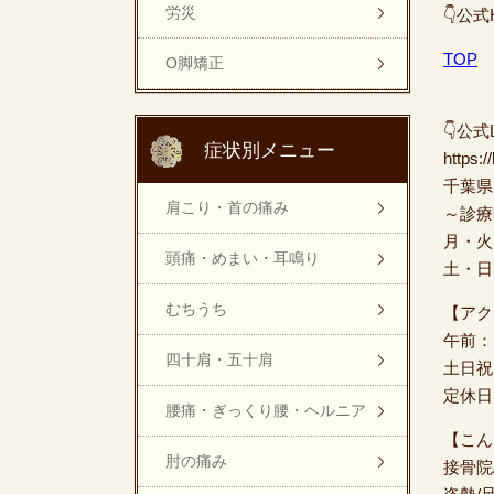
労災
👇公式
TOP
O脚矯正
👇公式L
症状別メニュー
https:
千葉県
肩こり・首の痛み
～診療
月・火
頭痛・めまい・耳鳴り
土・日
むちうち
【ア
午前：
四十肩・五十肩
土日祝
定休日
腰痛・ぎっくり腰・ヘルニア
【こん
肘の痛み
接骨院