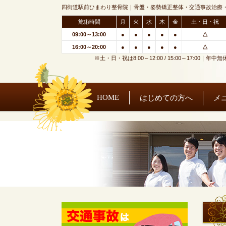
四街道駅前ひまわり整骨院｜骨盤・姿勢矯正整体・交通事故治療
施術時間
月
火
水
木
金
土・日・祝
09:00～13:00
●
●
●
●
●
△
16:00～20:00
●
●
●
●
●
△
※土・日・祝は8:00～12:00 / 15:00～17:00｜年中無
HOME
はじめての方へ
メ