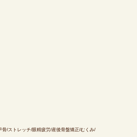
甲骨/ストレッチ/眼精疲労/産後骨盤矯正/むくみ/