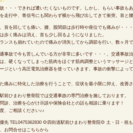
故・・・できれば遭いたくないものです。しかし、もらい事故も
を走行中、青信号にも関わらず横から飛び出してきて衝突。首と
、首を回しても痛い。腰、股関節は歩行時や座位でも痛みが・・
は歩く痛みは消え、首も少し回るようになりました。
ランスも崩れていたので痛みが消失してから調節を行い、数ヶ月
通事故で今も苦しんでいる方が非常に多いです・・・。交通事故
は、硬くなってしまった筋肉をほぐす筋肉調整というマッサージ
ージという高圧電気治療器を使っていきます。事故の衝撃によっ
た痛みに特化した治療を行うことで、症状を最小限に抑え、改善
駅前ひまわり整骨院では交通事故の専門治療を施しております。
問診、治療を心がけ示談や保険会社との話も相談に乗ります！
度、ご相談ください♪♪
優先 TEL0475362830 🌻四街道駅前ひまわり整骨院🌻 土・日
、お問合せはこちらから