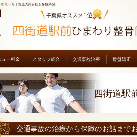
・むちうち｜市原の患者様も多数来院
休
ニュー料金
スタッフ紹介
交通事故治療
骨盤矯正
四街道駅前
交通事故の治療から保障のお話まで