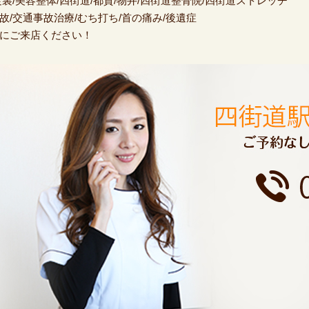
足裏/美容整体/四街道/都賀/物井/四街道整骨院/四街道ストレッチ
故/交通事故治療/むち打ち/首の痛み/後遺症
にご来店ください！