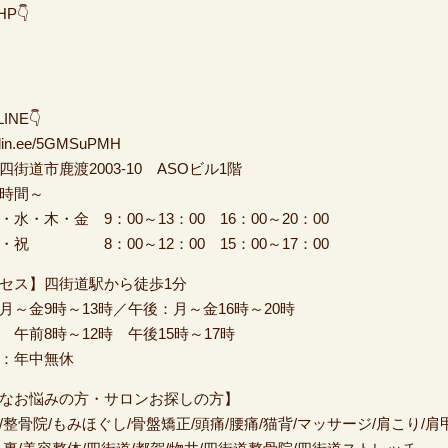
HP👇
INE👇
//lin.ee/5GMSuPMH
四街道市鹿渡2003-10 ASOビル1階
時間～
・水・木・金 9：00～13：00 16：00～20：00
・祝 8：00～12：00 15：00～17：00
クセス】四街道駅から徒歩1分
月～金9時～13時／午後：月～金16時～20時
 午前8時～12時 午後15時～17時
：年中無休
なお悩みの方・サロンお探しの方】
/整骨院/もみほぐし/骨盤矯正/頭痛/腰痛/猫背/マッサージ/肩こり/肩