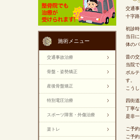
交通事
十字路
初診時
当日に
施術メニュー
体のバ
昔の交
交通事故治療
当院で
骨盤・姿勢矯正
ボルテ
す。
産後骨盤矯正
こうし
特別電圧治療
四街道
丁寧な
スポーツ障害・外傷治療
是非一
ご予約
楽トレ
ご予約