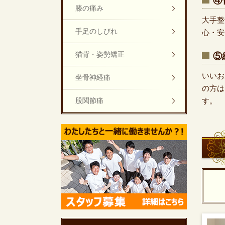
④
膝の痛み
大手整
手足のしびれ
心・安
猫背・姿勢矯正
⑤
いいお
坐骨神経痛
の方は
股関節痛
す。