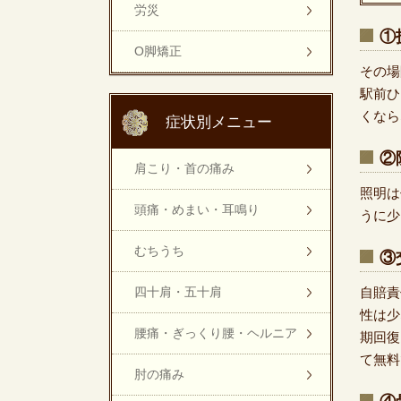
労災
①
O脚矯正
その場
駅前ひ
くなら
症状別メニュー
②
肩こり・首の痛み
照明は
頭痛・めまい・耳鳴り
うに少
むちうち
③
四十肩・五十肩
自賠責
性は少
腰痛・ぎっくり腰・ヘルニア
期回復
て無料
肘の痛み