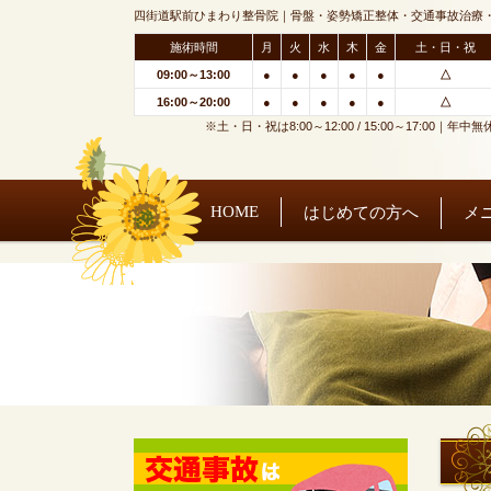
四街道駅前ひまわり整骨院｜骨盤・姿勢矯正整体・交通事故治療
施術時間
月
火
水
木
金
土・日・祝
09:00～13:00
●
●
●
●
●
△
16:00～20:00
●
●
●
●
●
△
※土・日・祝は8:00～12:00 / 15:00～17:00｜年中無
HOME
はじめての方へ
メ