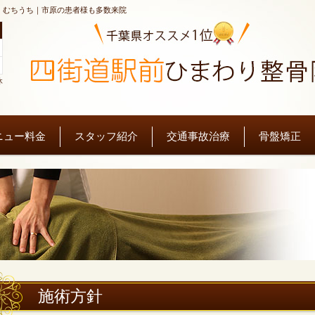
・むちうち｜市原の患者様も多数来院
休
ニュー料金
スタッフ紹介
交通事故治療
骨盤矯正
施術方針